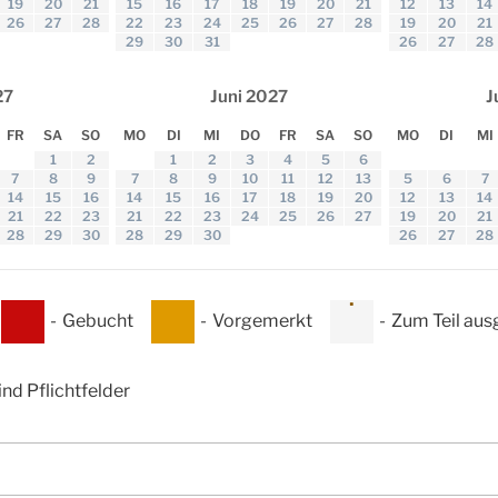
19
20
21
15
16
17
18
19
20
21
12
13
14
26
27
28
22
23
24
25
26
27
28
19
20
21
29
30
31
26
27
28
27
Juni
2027
J
FR
SA
SO
MO
DI
MI
DO
FR
SA
SO
MO
DI
MI
1
2
1
2
3
4
5
6
7
8
9
7
8
9
10
11
12
13
5
6
7
14
15
16
14
15
16
17
18
19
20
12
13
14
21
22
23
21
22
23
24
25
26
27
19
20
21
28
29
30
28
29
30
26
27
28
·
-
Gebucht
-
Vorgemerkt
-
Zum Teil au
ind Pflichtfelder