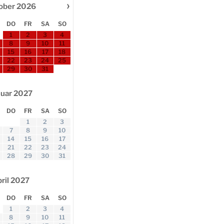
›
ober
2026
DO
FR
SA
SO
1
2
3
4
8
9
10
11
15
16
17
18
22
23
24
25
29
30
31
nuar
2027
DO
FR
SA
SO
1
2
3
7
8
9
10
14
15
16
17
21
22
23
24
28
29
30
31
ril
2027
DO
FR
SA
SO
1
2
3
4
8
9
10
11