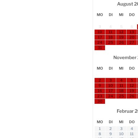
August
2
MO
DI
MI
DO
3
4
5
6
10
11
12
13
17
18
19
20
24
25
26
27
31
November
MO
DI
MI
DO
2
3
4
5
9
10
11
12
16
17
18
19
23
24
25
26
30
Februar
2
MO
DI
MI
DO
1
2
3
4
8
9
10
11