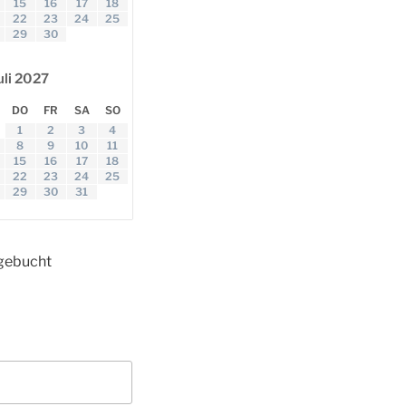
15
16
17
18
22
23
24
25
29
30
uli
2027
DO
FR
SA
SO
1
2
3
4
8
9
10
11
15
16
17
18
22
23
24
25
29
30
31
sgebucht