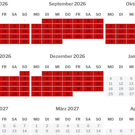
026
September
2026
Okt
FR
SA
SO
MO
DI
MI
DO
FR
SA
SO
MO
DI
MI
1
2
1
2
3
4
5
6
7
8
9
7
8
9
10
11
12
13
5
6
7
14
15
16
14
15
16
17
18
19
20
12
13
14
21
22
23
21
22
23
24
25
26
27
19
20
21
28
29
30
28
29
30
26
27
28
2026
Dezember
2026
Ja
FR
SA
SO
MO
DI
MI
DO
FR
SA
SO
MO
DI
MI
1
1
2
3
4
5
6
6
7
8
7
8
9
10
11
12
13
4
5
6
13
14
15
14
15
16
17
18
19
20
11
12
13
20
21
22
21
22
23
24
25
26
27
18
19
20
27
28
29
28
29
30
31
25
26
27
027
März
2027
Ap
FR
SA
SO
MO
DI
MI
DO
FR
SA
SO
MO
DI
MI
5
6
7
1
2
3
4
5
6
7
12
13
14
8
9
10
11
12
13
14
5
6
7